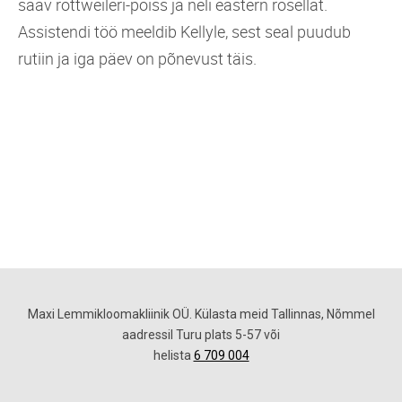
saav rottweileri-poiss ja neli eastern rosellat.
Assistendi töö meeldib Kellyle, sest seal puudub
rutiin ja iga päev on põnevust täis.
Maxi Lemmikloomakliinik OÜ.
Külasta meid Tallinnas,
Nõmmel
aadressil
Turu plats 5-57
või
helista
6 709 004