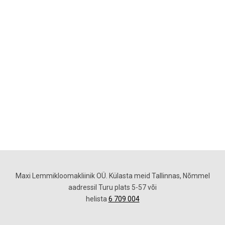
Maxi Lemmikloomakliinik OÜ.
Külasta meid Tallinnas,
Nõmmel
aadressil
Turu plats 5-57
või
helista
6 709 004